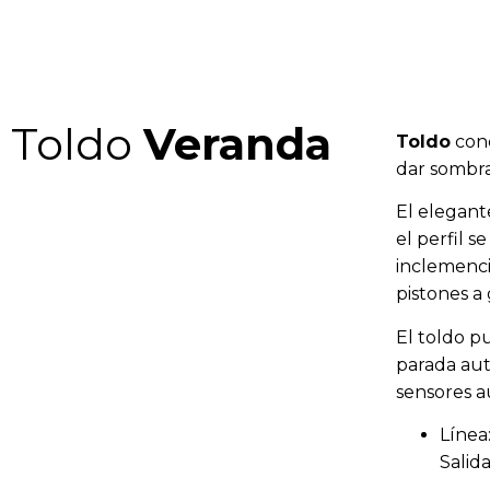
Toldo
Veranda
Toldo
conc
dar sombra
El elegant
el perfil 
inclemenci
pistones a
El toldo p
parada aut
sensores au
Línea
Salid