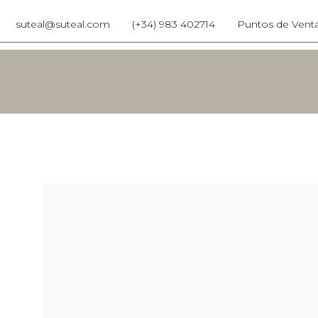
suteal@suteal.com
(+34) 983 402714
Puntos de Vent