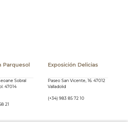
n Parquesol
Exposición Delicias
Seoane Sobral
Paseo San Vicente, 16. 47012
ol. 47014
Valladolid
(+34) 983 85 72 10
68 21