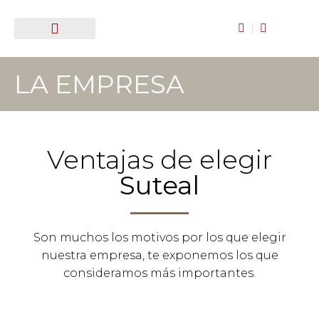
Puertas y ventanas
Cubiertas de aluminio
Toldos y estores
¿Quieres trabajar con nosotros?
LA EMPRESA
Ventajas de elegir
Suteal
Son muchos los motivos por los que elegir
nuestra empresa, te exponemos los que
consideramos más importantes.