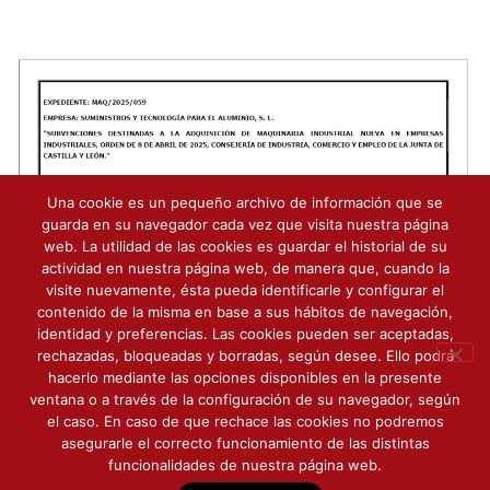
Una cookie es un pequeño archivo de información que se
guarda en su navegador cada vez que visita nuestra página
web. La utilidad de las cookies es guardar el historial de su
actividad en nuestra página web, de manera que, cuando la
visite nuevamente, ésta pueda identificarle y configurar el
contenido de la misma en base a sus hábitos de navegación,
identidad y preferencias. Las cookies pueden ser aceptadas,
rechazadas, bloqueadas y borradas, según desee. Ello podrá
hacerlo mediante las opciones disponibles en la presente
Contacto
Utilizamos cookies para ofrecerte la mejor experiencia en
ventana o a través de la configuración de su navegador, según
nuestra web.
el caso. En caso de que rechace las cookies no podremos
Puedes aprender más sobre qué cookies utilizamos o
Todos los derechos © 2026 |
Suteal
|
Política de
asegurarle el correcto funcionamiento de las distintas
cambiarlas en los ajustes.
funcionalidades de nuestra página web.
Privacidad
|
Aviso Legal
|
Política de Cookies