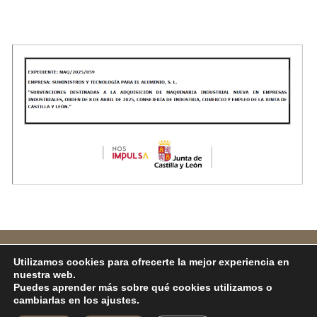
Contacto
Utilizamos cookies para ofrecerte la mejor experiencia en
nuestra web.
Puedes aprender más sobre qué cookies utilizamos o
Todos los derechos © 2026 |
Suteal
|
Política de
cambiarlas en los ajustes.
Privacidad
|
Aviso Legal
|
Política de Cookies