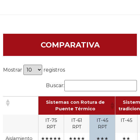
COMPARATIVA
Mostrar
registros
Buscar:
Sistemas con Rotura de
Siste
Puente Térmico
tradicio
IT-75
IT-61
IT-45
IT-45
RPT
RPT
RPT
Aislamiento
★★★★★
★★★★
★★★
★★