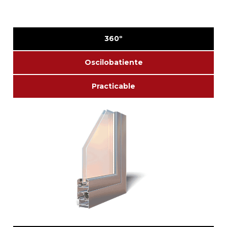
360º
Oscilobatiente
Practicable