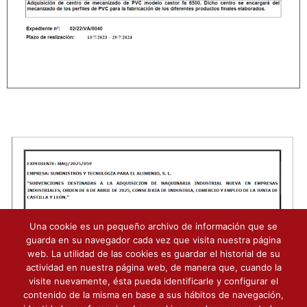
Una cookie es un pequeño archivo de información que se
guarda en su navegador cada vez que visita nuestra página
web. La utilidad de las cookies es guardar el historial de su
actividad en nuestra página web, de manera que, cuando la
visite nuevamente, ésta pueda identificarle y configurar el
contenido de la misma en base a sus hábitos de navegación,