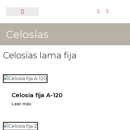
Puertas y ventanas
Cubiertas de aluminio
Toldos y estores
¿Quieres trabajar con nosotros?
Celosías
Celosías lama fija
Celosía fija A-120
Leer más