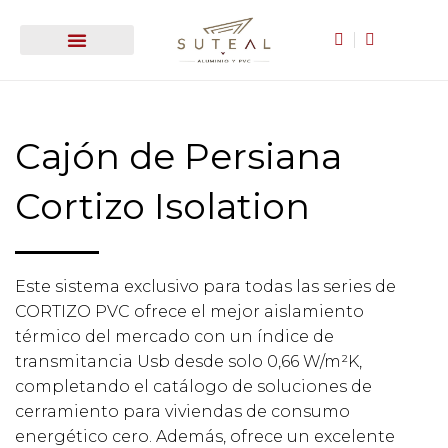
Puertas y ventanas
Cubiertas de aluminio
Toldos y estores
¿Quieres trabajar con nosotros?
Cajón de Persiana
Cortizo Isolation
Este sistema exclusivo para todas las series de
CORTIZO PVC ofrece el mejor aislamiento
térmico del mercado con un índice de
transmitancia Usb desde solo 0,66 W/m²K,
completando el catálogo de soluciones de
cerramiento para viviendas de consumo
energético cero. Además, ofrece un excelente